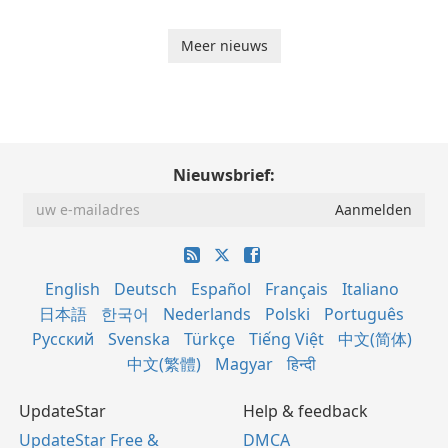
Meer nieuws
Nieuwsbrief:
English
Deutsch
Español
Français
Italiano
日本語
한국어
Nederlands
Polski
Português
Русский
Svenska
Türkçe
Tiếng Việt
中文(简体)
中文(繁體)
Magyar
हिन्दी
UpdateStar
Help & feedback
UpdateStar Free &
DMCA