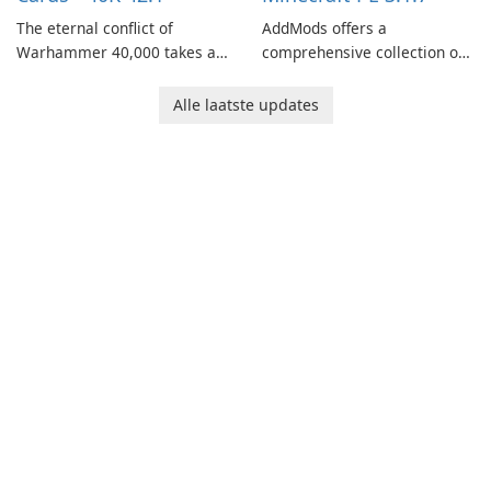
The eternal conflict of
AddMods offers a
Warhammer 40,000 takes a
comprehensive collection of
new turn in Warhammer
add-ons for Minecraft PE,
Combat Cards - 40K, a card
allowing you to enhance your
Alle laatste updates
game featuring miniatures
gameplay with incredible
from Games Workshop's
mods and maps. With these
Warhammer 40,000
add-ons, your Minecraft PE
Universe.
experience will become even
more captivating and
immersive.