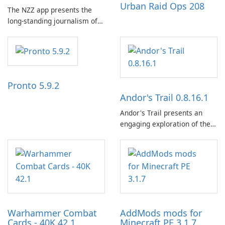
Urban Raid Ops 208
The NZZ app presents the
long-standing journalism of
the NZZ, rooted in
independence, open debate,
and a liberal outlook that
embraces diverse opinion.
Pronto 5.9.2
Andor's Trail 0.8.16.1
Andor's Trail presents an
engaging exploration of the
fantasy world of Dhayavar,
centered around the pursuit
of your brother, Andor,
through a quest-driven
narrative inspired by classic
role-playing games.
Warhammer Combat
AddMods mods for
Cards - 40K 42.1
Minecraft PE 3.1.7