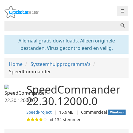
☰
Allemaal gratis downloads. Alleen originele
bestanden. Virus gecontroleerd en veilig.
Home
Systeemhulpprogramma's
SpeedCommander
SpeedCommander
22.30.12000.0
SpeedProject
❘
15,9MB
❘
Commercieel
Windows
uit
134
stemmen