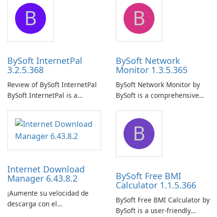
application designed to
application that allows users
B
B
ensure the continuous and
to easily browse and manage
uninterrupted operation of
shared folders on their
your computer system.
network.
BySoft InternetPal
BySoft Network
3.2.5.368
Monitor 1.3.5.365
Review of BySoft InternetPal
BySoft Network Monitor by
BySoft InternetPal is a
BySoft is a comprehensive
comprehensive software
network monitoring software
application designed to
designed to help businesses
B
monitor your internet
effectively manage their
connection and provide real-
network infrastructure.
time insights into its
performance.
Internet Download
BySoft Free BMI
Manager 6.43.8.2
Calculator 1.1.5.366
¡Aumente su velocidad de
BySoft Free BMI Calculator by
descarga con el
BySoft is a user-friendly
Administrador de descargas