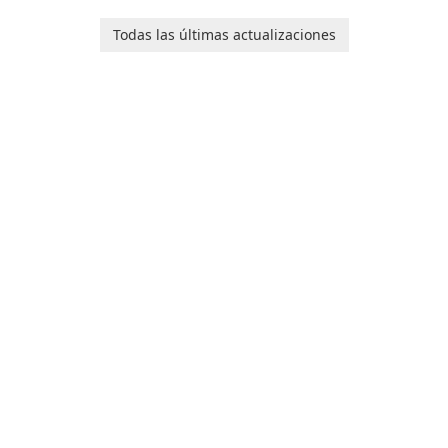
software application
de Internet!
designed to help you
Todas las últimas actualizaciones
calculate your Body Mass
Index quickly and accurately.