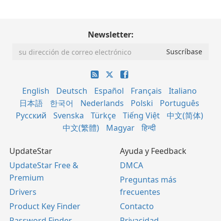
Newsletter:
English
Deutsch
Español
Français
Italiano
日本語
한국어
Nederlands
Polski
Português
Русский
Svenska
Türkçe
Tiếng Việt
中文(简体)
中文(繁體)
Magyar
हिन्दी
UpdateStar
Ayuda y Feedback
UpdateStar Free &
DMCA
Premium
Preguntas más
Drivers
frecuentes
Product Key Finder
Contacto
Password Finder
Privacidad