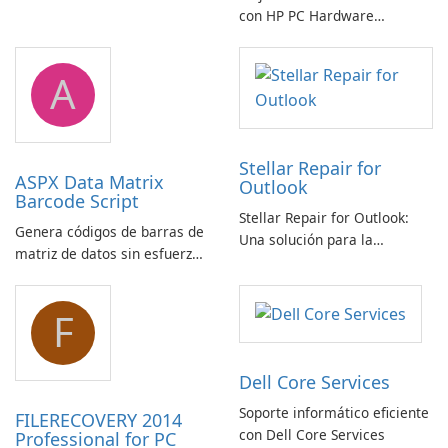
con HP PC Hardware
Diagnostics Windows
A
Stellar Repair for
ASPX Data Matrix
Outlook
Barcode Script
Stellar Repair for Outlook:
Genera códigos de barras de
Una solución para la
matriz de datos sin esfuerzo
recuperación de correo
con el script de código de
electrónico
barras de matriz de datos
F
ASPX
Dell Core Services
Soporte informático eficiente
FILERECOVERY 2014
con Dell Core Services
Professional for PC